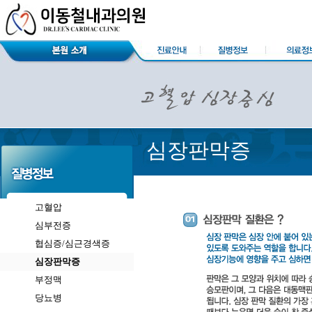
심장판막증
고혈압
심부전증
협심증/심근경색증
심장판막증
부정맥
당뇨병