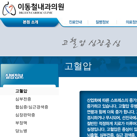
고혈압
고혈압
심부전증
협심증/심근경색증
심장판막증
부정맥
당뇨병