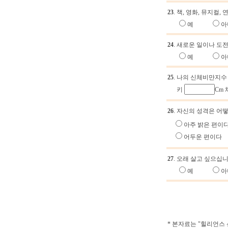
23
. 책, 영화, 뮤지컬
예
아
24
. 새로운 일이나 도
예
아
25
. 나의 신체비만지수
키
Cm
26
. 자신의 성격은 어
아주 밝은 편이
어두운 편이다
27
. 오래 살고 싶으십
예
아
* 본자료는 "힐리언스 