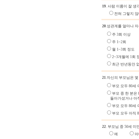
19
. 사람 이름이 잘 
전혀 그렇
20
.성관계를 얼마나 자
주 3회 이상
주 1~2회
월 1~3회 정도
2~3개월에 1회 
최근 반년동안 
21
.자신의 부모님은 몇
부모 모두 80세
부모 중 한 분은
돌아가셨거나 아직 
부모 모두 80세
부모 모두 아직 
22
. 부모님 중 50세 
예
아