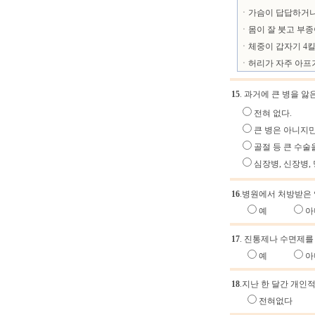
ㆍ가슴이 답답하거나
ㆍ몸이 잘 붓고 부종
ㆍ체중이 갑자기 4
ㆍ허리가 자주 아프
15
. 과거에 큰 병을 앓
전혀 없다.
큰 병은 아니지만
골절 등 큰 수술
심장병, 신장병,
16
.병원에서 처방받은 
예
아
17
. 진통제나 수면제를
예
아
18
.지난 한 달간 개인
전혀없