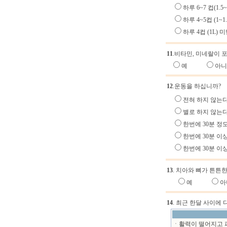
하루 6~7 컵(1.5
하루 4~5컵 (1~1
하루 4컵 (1L)
11
.비타민, 미네랄이 
예
아니
12
.운동을 하십니까?
전혀 하지 않는다
별로 하지 않는다
한번에 30분 정도
한번에 30분 이상
한번에 30분 이상
13
. 치아와 뼈가 튼튼
예
아
14
. 최근 한달 사이에
ㆍ활력이 떨어지고 