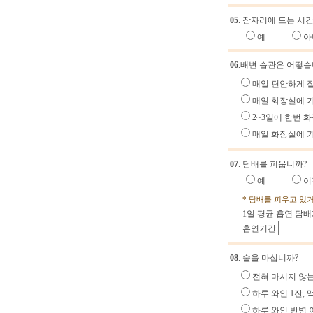
05
. 잠자리에 드는 시
예
아
06
.배변 습관은 어떻습
매일 편안하게 잘
매일 화장실에 
2~3일에 한번 
매일 화장실에 
07
. 담배를 피웁니까?
예
이
* 담배를 피우고 있
1일 평균 흡연 담
흡연기간
08
. 술을 마십니까?
전혀 마시지 않는
하루 와인 1잔,
하루 와인 반병 이