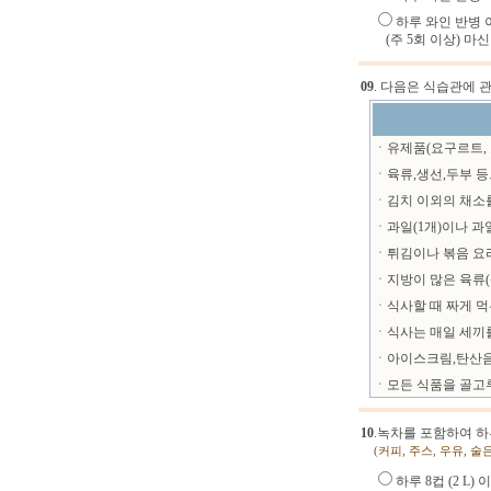
하루 와인 반병 이
(주 5회 이상) 마신
09
. 다음은 식습관에 
ㆍ유제품(요구르트, 
ㆍ육류,생선,두부 등
ㆍ김치 이외의 채소
ㆍ과일(1개)이나 과일
ㆍ튀김이나 볶음 요리
ㆍ지방이 많은 육류(
ㆍ식사할 때 짜게 먹
ㆍ식사는 매일 세끼
ㆍ아이스크림,탄산음료
ㆍ모든 식품을 골고
10
.녹차를 포함하여 하
(커피, 주스, 우유, 
하루 8컵 (2 L)